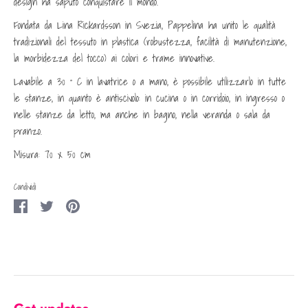
design ha saputo conquistare il mondo.
Fondata da Lina Rickardsson in Svezia, Pappelina ha unito le qualità
tradizionali del tessuto in plastica (robustezza, facilità di manutenzione,
la morbidezza del tocco) ai colori e trame innovative.
Lavabile a 30 ° C in lavatrice o a mano, è possibile utilizzarlo in tutte
le stanze, in quanto è antiscivolo: in cucina o in corridoio, in ingresso o
nelle stanze da letto, ma anche in bagno, nella veranda o sala da
pranzo.
Misura: 70 x 50 cm
Condividi
Condividi
Condividi
Condividi
su
su
su
Facebook
Twitter
Pinterest