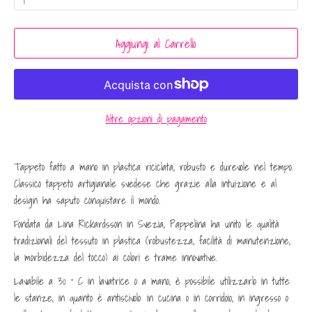
Aggiungi al Carrello
Altre opzioni di pagamento
Tappeto fatto a mano in plastica riciclata, robusto e durevole nel tempo.
Classico tappeto artigianale svedese che grazie alla intuizione e al
design ha saputo conquistare il mondo.
Fondata da Lina Rickardsson in Svezia, Pappelina ha unito le qualità
tradizionali del tessuto in plastica (robustezza, facilità di manutenzione,
la morbidezza del tocco) ai colori e trame innovative.
Lavabile a 30 ° C in lavatrice o a mano, è possibile utilizzarlo in tutte
le stanze, in quanto è antiscivolo: in cucina o in corridoio, in ingresso o