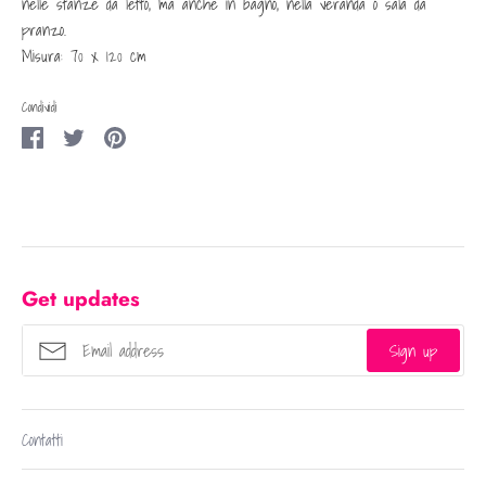
nelle stanze da letto, ma anche in bagno, nella veranda o sala da
pranzo.
Misura: 70 x 120 cm
Condividi
Condividi
Condividi
Condividi
su
su
su
Facebook
Twitter
Pinterest
Get updates
Sign up
Contatti