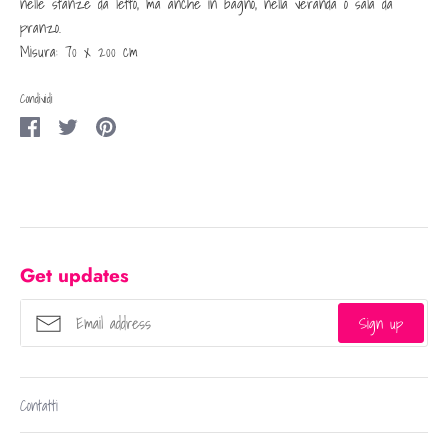
nelle stanze da letto, ma anche in bagno, nella veranda o sala da
pranzo.
Misura: 70 x 200 cm
Condividi
Condividi
Condividi
Condividi
su
su
su
Facebook
Twitter
Pinterest
Get updates
Sign up
Contatti