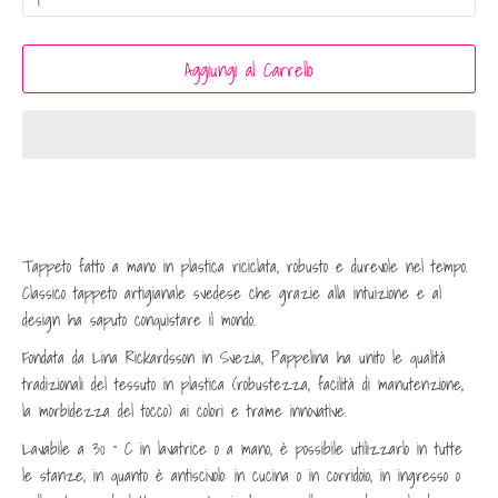
Aggiungi al Carrello
Tappeto fatto a mano in plastica riciclata, robusto e durevole nel tempo.
Classico tappeto artigianale svedese che grazie alla intuizione e al
design ha saputo conquistare il mondo.
Fondata da Lina Rickardsson in Svezia, Pappelina ha unito le qualità
tradizionali del tessuto in plastica (robustezza, facilità di manutenzione,
la morbidezza del tocco) ai colori e trame innovative.
Lavabile a 30 ° C in lavatrice o a mano, è possibile utilizzarlo in tutte
le stanze, in quanto è antiscivolo: in cucina o in corridoio, in ingresso o