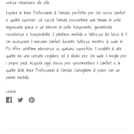
senza rinunciare allo stile.
Esplora la linea Professional di Dansko, perfetta per chi cerca comfort
e qualità superiori. Gli zoccoli Dansko presentano una tomaia in pelle
ingrassata opaca e un interno in pelle traspirante, garantendo
resistenza e traspirabilità. Il plantare morbido e l'altezza del tacco di 5
cm assicurano il massimo comfort durante l'utilizzo, mentre la suola in
PU offre un'ottima aderenza su qualsiasi superficie. Il prodotto di alta
qualità ha una calzata regolare, ed è ideale per chi vuole il meglio per
i propri piedi. Acquista oggi stesso per sperimentare il comfort e la
qualità della linea Professional di Dansko. Consigliamo di pulire con un
panno morbido.
Condividi
Condividi
Condividi
Condividi
su
su
su
Facebook
Twitter
Pinterest