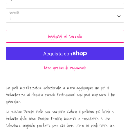
Quantità
1
Aggiungi al Carrello
Altre opzioni di pagamento
Le pelli metallizzate* selezionate a mano aggiungono un po’ di
brillantezza al classico zoccolo Professional così puoi mostrare il tuo
splendore.
Lo zoccolo Dansko nella sua versione Cabrio, il pellame più lucido e
brillante della linea Dansko. Pratico, moderno e resistente è una
calzatura originale perfetta per chi deve stare in piedi tante ore