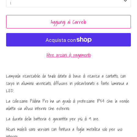
1
Aggiungi al Carrello
Altre opzioni di pagamento
Lampada ricaricabile da tavolo dotata di base di ricarica a contatto, con
corpo in alluminio verniciato, diffusore in policarbonato e fonte luminosa a
LED.
La collezione Poldina Pro ha un grado di protezione IP54 che la rende
adatta sia all’uso interno che esterno.
La durata della batteria è garantita per più di 9 ore.
Alcuni modelli sono versioni con finitura a foglia metallica solo per uso
interno.