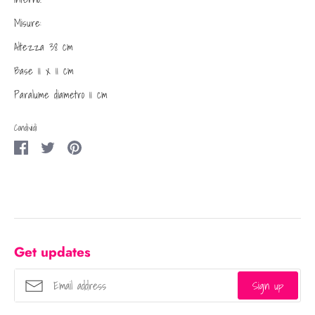
Misure:
Altezza 38 cm
Base 11 x 11 cm
Paralume diametro 11 cm
Condividi
Condividi
Condividi
Condividi
su
su
su
Facebook
Twitter
Pinterest
Get updates
Sign up