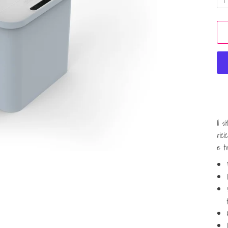
1
Il s
rici
e tr