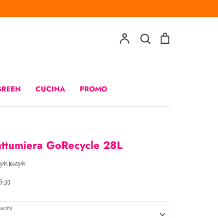
Account
Cerca
Carrello
Cerca
GREEN
CUCINA
PROMO
attumiera GoRecycle 28L
ephJoseph
,00
antità