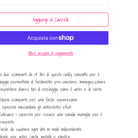
Aggiungi al Carrello
Altre opzioni di pagamento
ito
due scomparti da 14 litri di questo caddy compatto per il
claggio permettono di
facilmente pre-smistare, immagazzinare
asportare diversi tipi di riciclaggio, come il vetro e la carta.
Doppio scomparto per una facile separazione
I coperchi nascondono gli antiestetici rifiuti
Sollevare i coperchi per creare una comoda maniglia per il
trasporto
Facile da svuotare ogni lato in modo indipendente
Ideale per vetro, carta, metallo e plastica