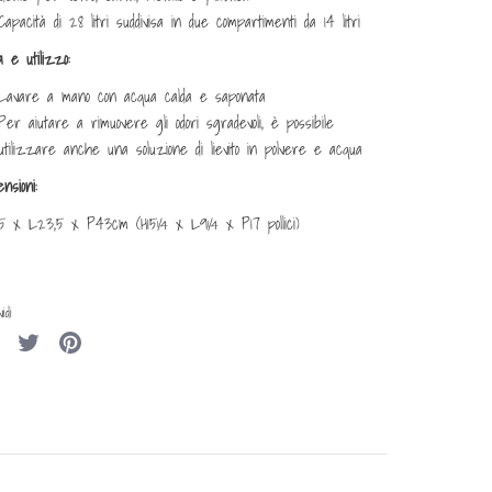
Capacità di 28 litri suddivisa in due compartimenti da 14 litri
 e utilizzo:
Lavare a mano con acqua calda e saponata
Per aiutare a rimuovere gli odori sgradevoli, è possibile
utilizzare anche una soluzione di lievito in polvere e acqua
nsioni:
,5 x L23,5 x P43cm (H15¼ x L9¼ x P17 pollici)
idi
Condividi
Condividi
Condividi
su
su
su
Facebook
Twitter
Pinterest