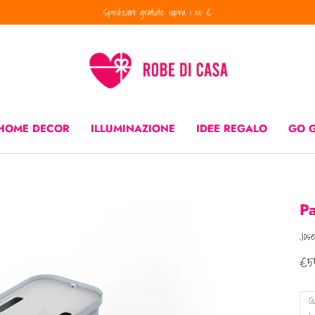
Spedizioni gratuite sopra i 100 €
ILLUMINAZIONE
IDEE REGALO
GO GREEN
CUCINA
PROMO
HOME DECOR
ILLUMINAZIONE
IDEE REGALO
GO 
P
Jos
€55
Qu