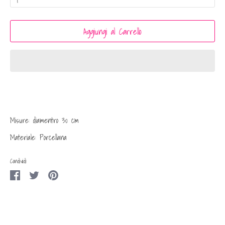
Aggiungi al Carrello
Misure: diamentro 30 cm
Materiale: Porcellana
Condividi
Condividi
Condividi
Condividi
su
su
su
Facebook
Twitter
Pinterest