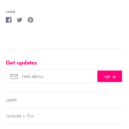
Condividi
Condividi
Condividi
Condividi
su
su
su
Facebook
Twitter
Pinterest
Get updates
Sign up
Contatti
Spedizioni e Resi