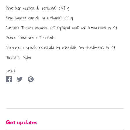
Peso (con custodia da scrivania): 257 g
Peso (senza custodia da scrivania): 155 g
Materiali Tessuto esterno: 100% Cyclepet 600D con laminazione in PU
Fodera: Poliestere 100% riciclato
Cerniere: a spirale rovesciata impermeabile con rivestimento in PU
Tiratante: Nylon
Condividi
Condividi
Condividi
Condividi
su
su
su
Facebook
Twitter
Pinterest
Get updates