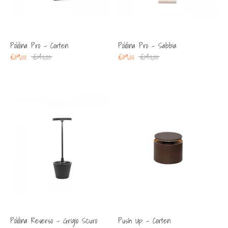
Poldina Pro - Corten
Poldina Pro - Sabbia
Prezzo
Prezzo
€119,00
€140,00
€119,00
€140,00
regolare
regolare
Poldina Reverso - Grigio Scuro
Push Up - Corten