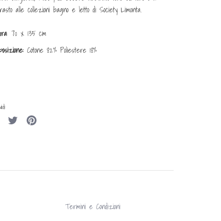
rasto alle collezioni bagno e letto di Society Limonta.
ura
: 70 x 135 cm
posizione:
Cotone 82% Poliestere 18%
idi
Condividi
Condividi
Condividi
su
su
su
Facebook
Twitter
Pinterest
Termini e Condizioni