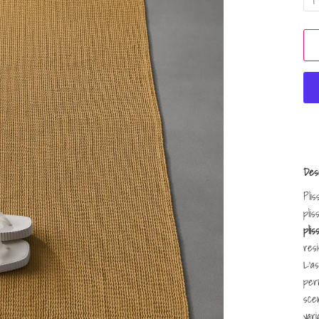
1
Desc
Pli
pli
plis
res
L’as
per
scen
vari