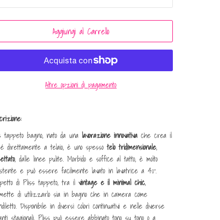
Aggiungi al Carrello
Altre opzioni di pagamento
rizione:
ss tappeto bagno, nato da una
lavorazione innovativa
che crea il
ssé direttamente a telaio, è uno spesso
telo tridimensionale
,
settato
, dalle linee pulite. Morbido e soffice al tatto, è molto
istente e può essere facilmente lavato in lavatrice a 40°.
petto di Pliss tappeto, tra il
vintage e il minimal chic
,
mette di utilizzarlo sia in bagno che in camera come
diletto. Disponibile in diversi colori continuativi e nelle diverse
anti stagionali, Pliss può essere abbinato tono su tono o a