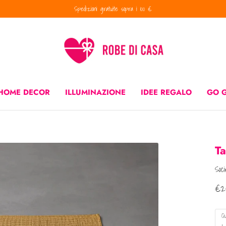
Spedizioni gratuite sopra i 100 €
ILLUMINAZIONE
IDEE REGALO
GO GREEN
CUCINA
PROMO
HOME DECOR
ILLUMINAZIONE
IDEE REGALO
GO 
Ta
Soc
€20
Qu