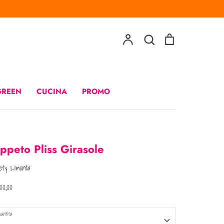
Account
Cerca
Carrello
Cerca
GREEN
CUCINA
PROMO
ppeto Pliss Girasole
iety Limonta
0,00
antità